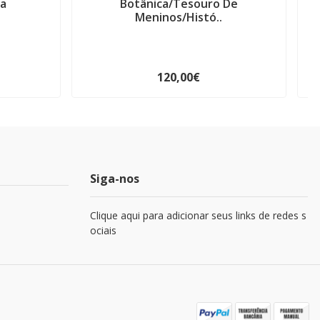
La
Botânica/Tesouro De
M
Meninos/Histó..
120,00€
Siga-nos
Clique aqui para adicionar seus links de redes s
ociais