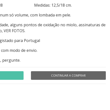
378+388 Medidas: 12,5/18 cm.
 num só volume, com lombada em pele.
dade, alguns pontos de oxidação no miolo, assinaturas de
mo, VER FOTOS.
egistado para Portugal
o com modo de envio.
, pergunte.
CONTINUAR A COMPRAR