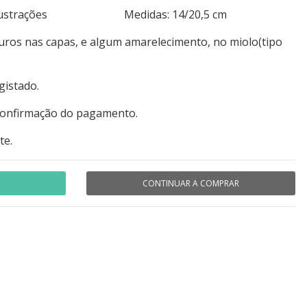
15+ilustrações Medidas: 14/20,5 cm
uros nas capas, e algum amarelecimento, no miolo(tipo
gistado.
 confirmação do pagamento.
te.
CONTINUAR A COMPRAR