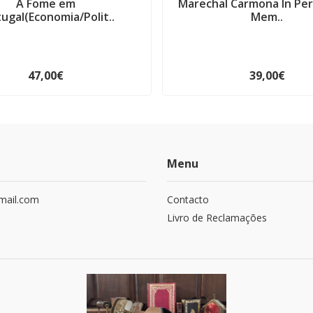
A Fome em
Marechal Carmona In Pe
ugal(Economia/Polit..
Mem..
47,00€
39,00€
Menu
mail.com
Contacto
Livro de Reclamações