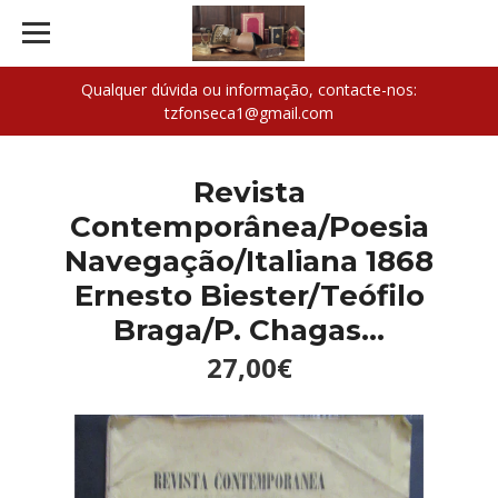
Qualquer dúvida ou informação, contacte-nos:
tzfonseca1@gmail.com
Revista
Contemporânea/Poesia
Navegação/Italiana 1868
Ernesto Biester/Teófilo
Braga/P. Chagas...
27,00€