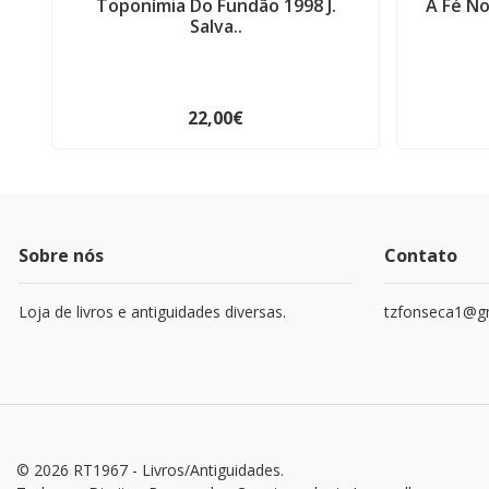
Toponímia Do Fundão 1998 J.
A Fé N
Salva..
22,00€
Sobre nós
Contato
Loja de livros e antiguidades diversas.
tzfonseca1@g
© 2026 RT1967 - Livros/Antiguidades.