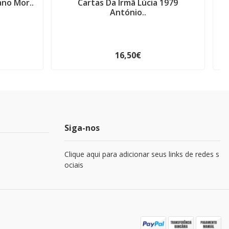
ano Mor..
Cartas Da Irmã Lúcia 1979
G
António..
16,50€
Siga-nos
Clique aqui para adicionar seus links de redes s
ociais