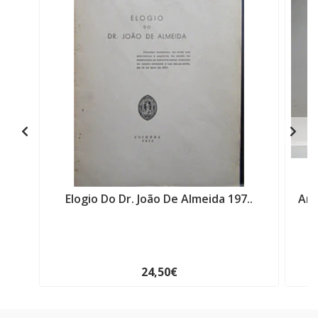
Elogio Do Dr. João De Almeida 197..
Ama
24,50€