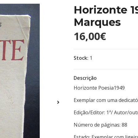
Horizonte 1
Marques
16,00€
Stock:
1
Descrição
Horizonte Poesia1949
Exemplar com uma dedicatór
Edição/Editor: 1ª/ Aut
Número de páginas: 
Estado: Exemplar com ligei