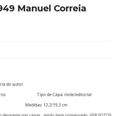
949 Manuel Correia
ia do autor.
or/outros Tipo de Capa: mole/editorial
88 Medidas: 12,2/19,3 cm
ro desgaste nas capas, miolo bem conservado, VER FOTOS