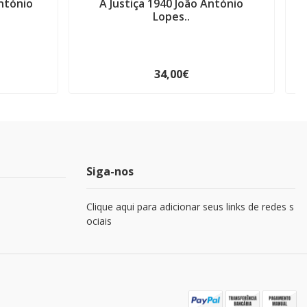
ntónio
A Justiça 1940 João António
Lopes..
34,00€
Siga-nos
Clique aqui para adicionar seus links de redes s
ociais