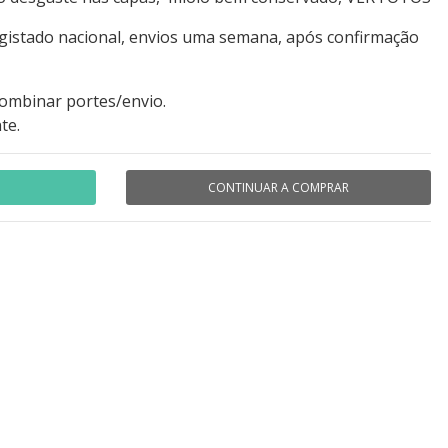
egistado nacional, envios uma semana, após confirmação
combinar portes/envio.
te.
CONTINUAR A COMPRAR