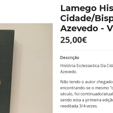
Lamego Hist
Cidade/Bis
Azevedo - 
25,00€
Descrição
História Ecclesiastica Da C
Azevedo.
Não tendo o autor chegado a
encontrando-se o mesmo "de
século, foi continuado/atua
sendo esta a primeira ediç
reeditada 3/4 vezes.