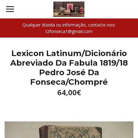
Qualquer dúvida ou informação, contacte-nos:
tzfonseca1@gmail.com
Lexicon Latinum/Dicionário
Abreviado Da Fabula 1819/18
Pedro José Da
Fonseca/Chompré
64,00€