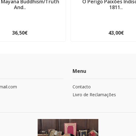
 Mayana Buddhism/Truth
O Perigo Paixões Indis
And..
1811..
36,50€
43,00€
Menu
mail.com
Contacto
Livro de Reclamações