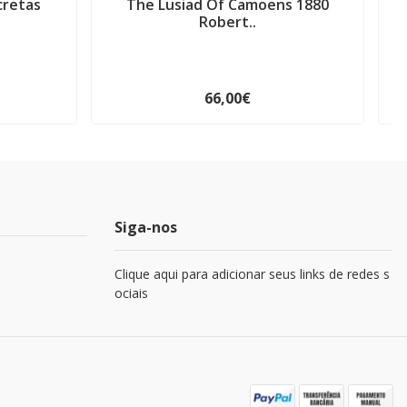
cretas
The Lusiad Of Camoens 1880
G
Robert..
66,00€
Siga-nos
Clique aqui para adicionar seus links de redes s
ociais