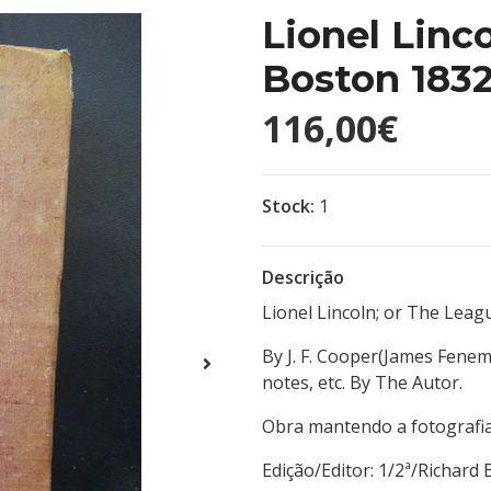
Lionel Linc
Boston 1832
116,00€
Stock:
1
Descrição
Lionel Lincoln; or The Lea
By J. F. Cooper(James Fenema
notes, etc. By The Autor.
Obra mantendo a fotografia 
Edição/Editor: 1/2ª/R