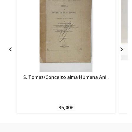
S. Tomaz/Conceito alma Humana Ani..
E
35,00€