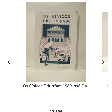
Os Cínicos Triunfam 1989 José Fla..
Ca
17,50€