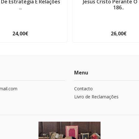
 De Estratégia E Relações
Jesus Cristo Perante O
..
186..
24,00€
26,00€
Menu
mail.com
Contacto
Livro de Reclamações