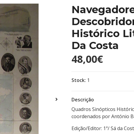
Navegadore
Descobrido
Histórico L
Da Costa
48,00€
Stock:
1
Descrição
Quadros Sinópticos Históri
coordenados por António Ba
Edição/Editor: 1ª/ Sá d