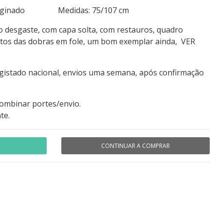
 paginado Medidas: 75/107 cm
o desgaste, com capa solta, com restauros, quadro
tos das dobras em fole, um bom exemplar ainda, VER
egistado nacional, envios uma semana, após confirmação
combinar portes/envio.
te.
CONTINUAR A COMPRAR