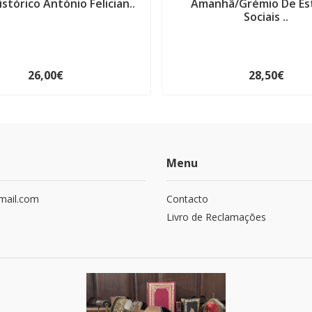
istórico António Felician..
Amanhã/Grémio De Es
Sociais ..
26,00€
28,50€
Menu
mail.com
Contacto
Livro de Reclamações