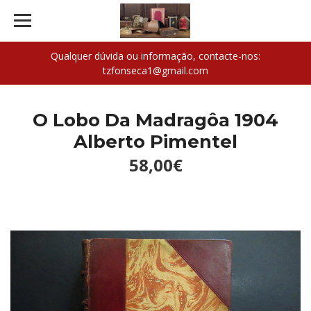
Qualquer dúvida ou informação, contacte-nos:
tzfonseca1@gmail.com
O Lobo Da Madragôa 1904
Alberto Pimentel
58,00€