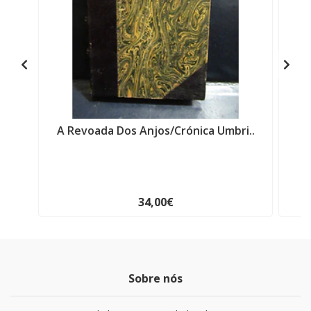
A Revoada Dos Anjos/Crónica Umbri..
F
34,00€
Sobre nós