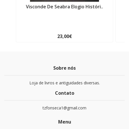
Visconde De Seabra Elogio Históri..
F
23,00€
Sobre nós
Loja de livros e antiguidades diversas.
Contato
tzfonseca1@gmail.com
Menu