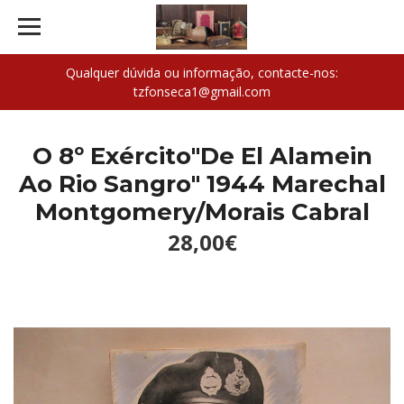
Qualquer dúvida ou informação, contacte-nos:
tzfonseca1@gmail.com
O 8º Exército"De El Alamein
Ao Rio Sangro" 1944 Marechal
Montgomery/Morais Cabral
28,00€