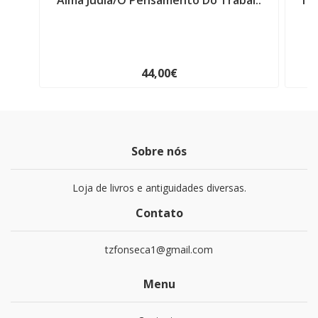
Alma Judia/O Pensamento Do Trabal..
11
44,00€
Sobre nós
Loja de livros e antiguidades diversas.
Contato
tzfonseca1@gmail.com
Menu