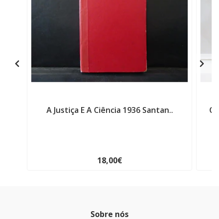
A Justiça E A Ciência 1936 Santan..
Co
18,00€
Sobre nós