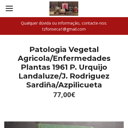
Qualquer dúvida ou informação, contacte-nos:
tzfonseca1@gmail.com
Patologia Vegetal
Agricola/Enfermedades
Plantas 1961 P. Urquijo
Landaluze/J. Rodriguez
Sardiña/Azpilicueta
77,00€