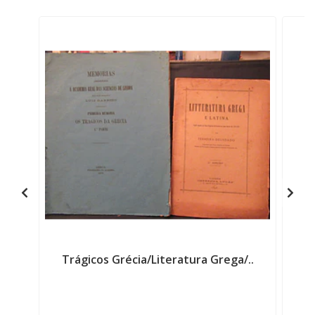
Trágicos Grécia/Literatura Grega/..
F