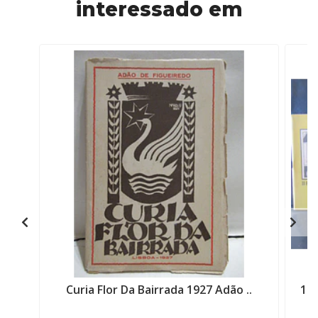
interessado em
Curia Flor Da Bairrada 1927 Adão ..
11