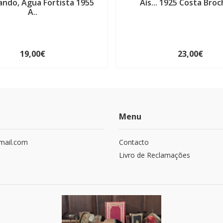
ando, Água Fortista 1955
Aís... 1925 Costa Bro
A..
19,00€
23,00€
Menu
mail.com
Contacto
Livro de Reclamações