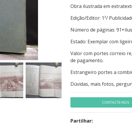
Obra ilustrada em extratex
Edição/Editor: 1ª/ Publici
Número de páginas: 91+il
Estado: Exemplar com ligeir
Valor com portes correio r
de pagamento.
Estrangeiro portes a combi
Dúvidas, mais fotos, pergun
CONTACTE-NOS
Partilhar: