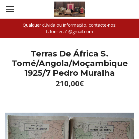
Qualquer dúvida ou informação, contacte-nos:
tzfonseca1@gmail.com
Terras De África S.
Tomé/Angola/Moçambique
1925/7 Pedro Muralha
210,00€