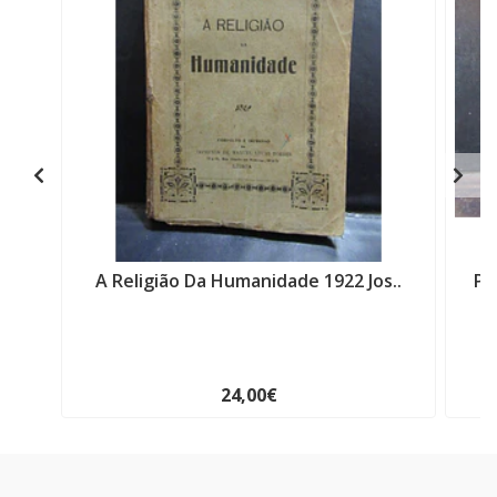
A Religião Da Humanidade 1922 Jos..
Pe
24,00€