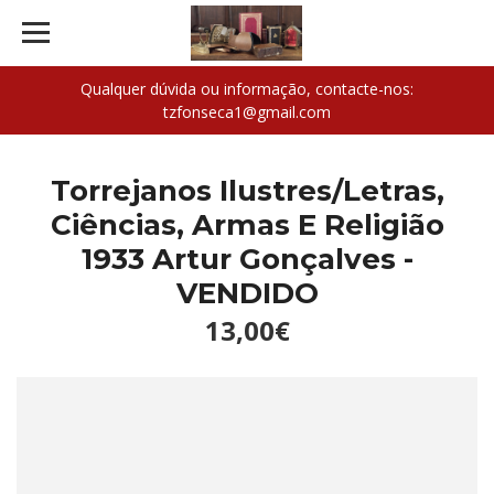
Qualquer dúvida ou informação, contacte-nos:
tzfonseca1@gmail.com
Torrejanos Ilustres/Letras,
Ciências, Armas E Religião
1933 Artur Gonçalves -
VENDIDO
13,00€