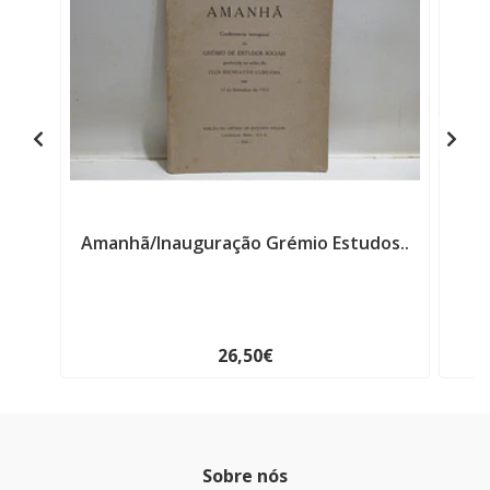
Amanhã/Inauguração Grémio Estudos..
V
26,50€
Sobre nós