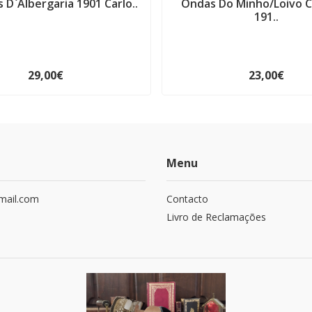
s D`Albergaria 1901 Carlo..
Ondas Do Minho/Loivo C
191..
29,00€
23,00€
Menu
mail.com
Contacto
Livro de Reclamações