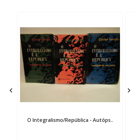
O Integralismo/República - Autóps..
L