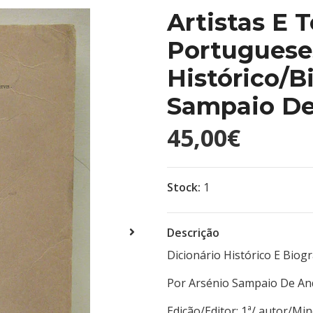
Artistas E 
Portuguese
Histórico/B
Sampaio De
45,00€
Stock:
1
Descrição
Dicionário Histórico E Biog
Por Arsénio Sampaio De And
Edição/Editor: 1ª/ au