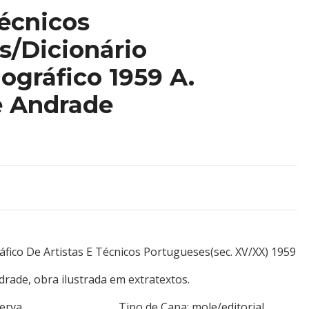
Técnicos
s/Dicionário
iográfico 1959 A.
 Andrade
ráfico De Artistas E Técnicos Portugueses(sec. XV/XX) 1959
rade, obra ilustrada em extratextos.
tor/Minerva Tipo de Capa: mole/editorial