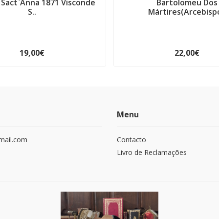
 Sact`Anna 1871 Visconde
Bartolomeu Dos
S..
Mártires(Arcebispo
19,00€
22,00€
Menu
mail.com
Contacto
Livro de Reclamações