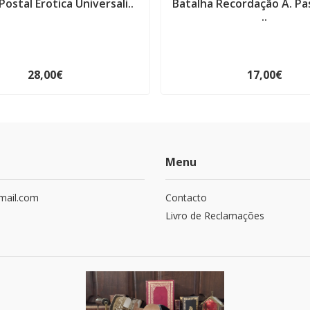
Postal Erotica Universali..
Batalha Recordação A. P
..
28,00€
17,00€
Menu
mail.com
Contacto
Livro de Reclamações