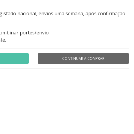
egistado nacional, envios uma semana, após confirmação
combinar portes/envio.
te.
CONTINUAR A COMPRAR