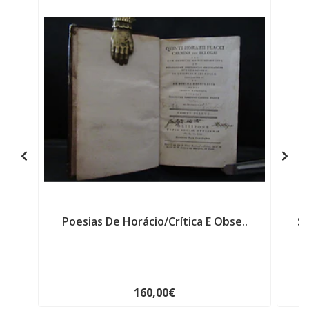
Poesias De Horácio/Crítica E Obse..
So
160,00€