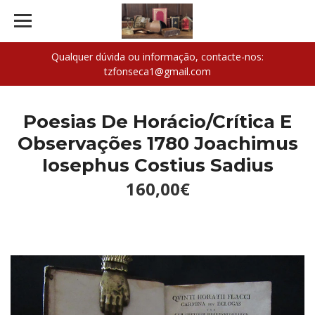
Qualquer dúvida ou informação, contacte-nos:
tzfonseca1@gmail.com
Poesias De Horácio/Crítica E
Observações 1780 Joachimus
Iosephus Costius Sadius
160,00€