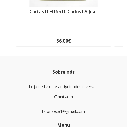
Cartas D`El Rei D. Carlos I A Joã..
F
56,00€
Sobre nós
Loja de livros e antiguidades diversas.
Contato
tzfonseca1@gmail.com
Menu