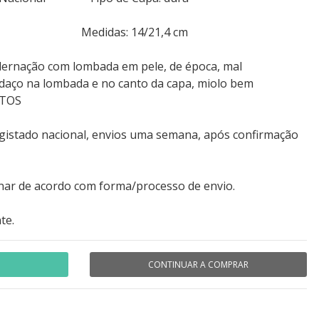
 359 Medidas: 14/21,4 cm
dernação com lombada em pele, de época, mal
edaço na lombada e no canto da capa, miolo bem
OTOS
egistado nacional, envios uma semana, após confirmação
nar de acordo com forma/processo de envio.
te.
CONTINUAR A COMPRAR