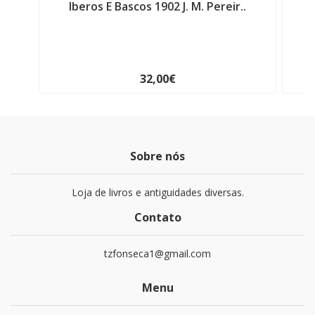
Iberos E Bascos 1902 J. M. Pereir..
O
32,00€
Sobre nós
Loja de livros e antiguidades diversas.
Contato
tzfonseca1@gmail.com
Menu