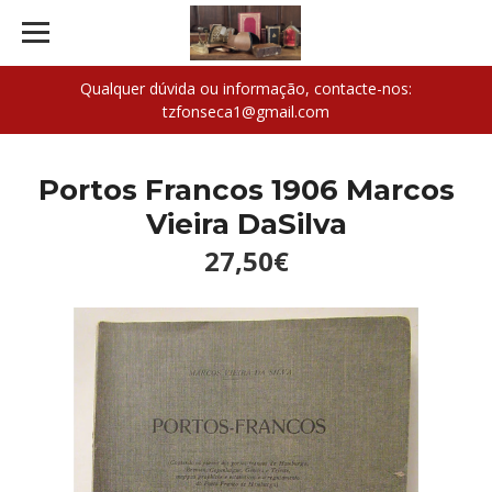
Qualquer dúvida ou informação, contacte-nos:
tzfonseca1@gmail.com
Portos Francos 1906 Marcos
Vieira DaSilva
27,50€