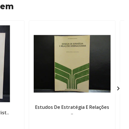
 em
Estudos De Estratégia E Relações
C
st..
..