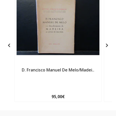
D. Francisco Manuel De Melo/Madei..
L
95,00€