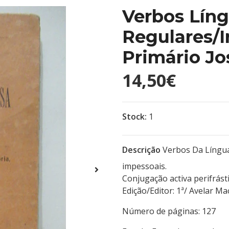
Verbos Lín
Regulares/I
Primário Jo
14,50€
Stock:
1
Descrição
Verbos Da Língua 
impessoais.
Conjugação activa perifrástica
Edição/Editor: 1ª/ Ave
Número de páginas: