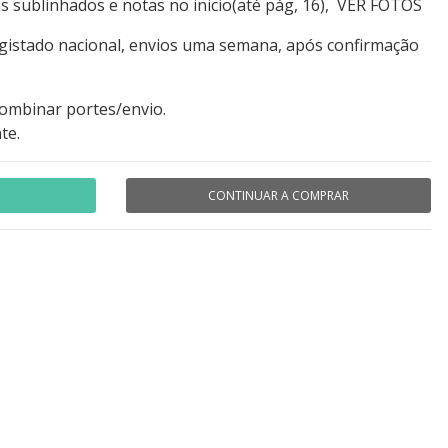
s sublinhados e notas no inicio(até pág, 16), VER FOTOS
egistado nacional, envios uma semana, após confirmação
combinar portes/envio.
te.
CONTINUAR A COMPRAR