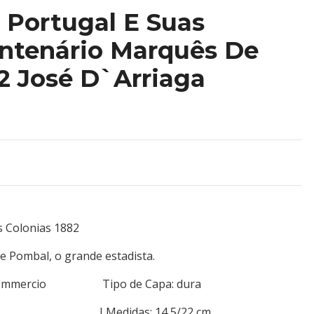
a Portugal E Suas
entenário Marquês De
2 José D`Arriaga
s Colonias 1882
 Pombal, o grande estadista.
 do Commercio Tipo de Capa: dura
 331 I Medidas: 14,5/22 cm