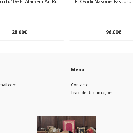
rcito"De El Alamein Ao Ri..
P. Ovidii Nasonis Fastorum
28,00€
96,00€
Menu
mail.com
Contacto
Livro de Reclamações