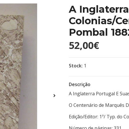
A Inglaterr
Colonias/C
Pombal 188
52,00€
Stock:
1
Descrição
A Inglaterra Portugal E Sua
O Centenário de Marquês De
Edição/Editor: 1ª/ Typ.
Número de páginas: