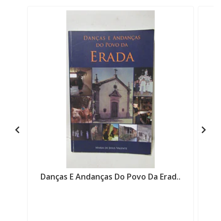
Danças E Andanças Do Povo Da Erad..
F