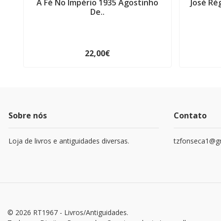
A Fé No Império 1935 Agostinho
José Ré
De..
22,00€
Sobre nós
Contato
Loja de livros e antiguidades diversas.
tzfonseca1@g
© 2026 RT1967 - Livros/Antiguidades.