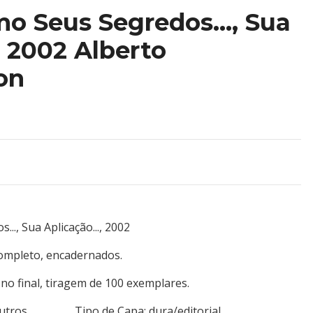
o Seus Segredos..., Sua
, 2002 Alberto
on
.., Sua Aplicação..., 2002
ompleto, encadernados.
 no final, tiragem de 100 exemplares.
es/outros Tipo de Capa: dura/editorial