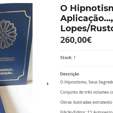
O Hipnotism
Aplicação...
Lopes/Rust
260,00€
Stock:
1
Descrição
O Hipnotismo, Seus Segredos.
Conjunto de três volumes c
Obras ilustradas extratexto
Edição/Editor: 1ª/ Autor