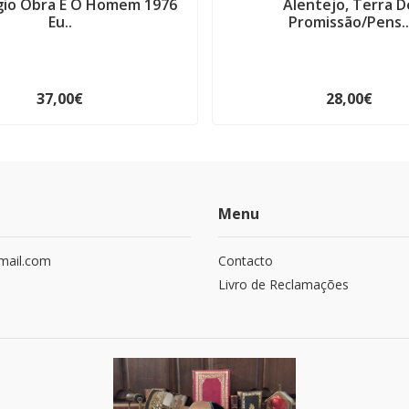
gio Obra E O Homem 1976
Alentejo, Terra D
Eu..
Promissão/Pens.
37,00€
28,00€
Menu
mail.com
Contacto
Livro de Reclamações