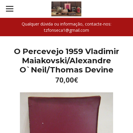
Qualquer dúvida ou informação, contacte-nos:
tzfonseca1@gmail.com
O Percevejo 1959 Vladimir
Maiakovski/Alexandre
O`Neil/Thomas Devine
70,00€