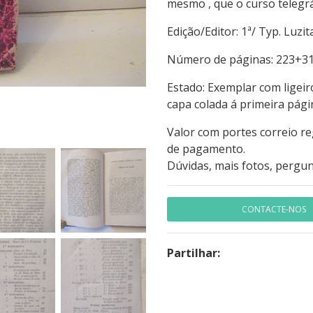
mesmo , que o curso telegráf
Edição/Editor: 1ª/ Typ.
Número de páginas:
Estado: Exemplar com ligei
capa colada á primeira pági
Valor com portes correio r
de pagamento.
Dúvidas, mais fotos, pergun
CONTACTE-NOS
Partilhar: