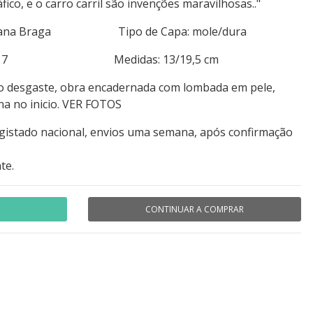
ico, e o carro carril são invenções maravilhosas.."
 Luzitana Braga Tipo de Capa: mole/dura
 223+317 Medidas: 13/19,5 cm
ro desgaste, obra encadernada com lombada em pele,
na no inicio. VER FOTOS
egistado nacional, envios uma semana, após confirmação
te.
CONTINUAR A COMPRAR