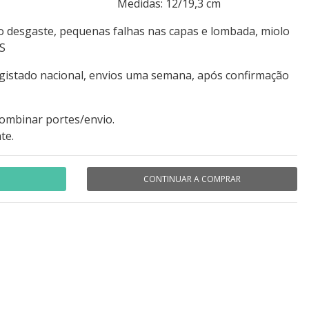
s: 207 Medidas: 12/19,3 cm
ro desgaste, pequenas falhas nas capas e lombada, miolo
S
egistado nacional, envios uma semana, após confirmação
combinar portes/envio.
te.
CONTINUAR A COMPRAR