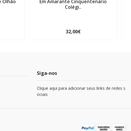
e Olhão
Em Amarante Cinquentenário
O
Colégi..
32,00€
Siga-nos
Clique aqui para adicionar seus links de redes s
ociais