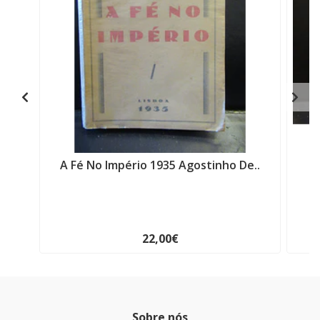
A Fé No Império 1935 Agostinho De..
C
22,00€
Sobre nós