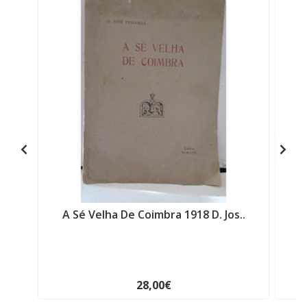
A Sé Velha De Coimbra 1918 D. Jos..
Pa
28,00€